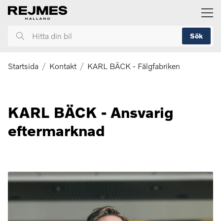
ill huvudinnehållet
Sök
Hitta
din
bil
Startsida
Kontakt
KARL BÄCK - Fälgfabriken
KARL BÄCK - Ansvarig
eftermarknad