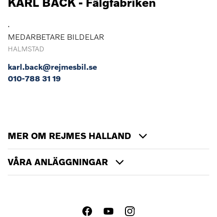
KARL BÄCK - Fälgfabriken
.
MEDARBETARE BILDELAR
HALMSTAD
karl.back@rejmesbil.se
010-788 31 19
MER OM REJMES HALLAND
VÅRA ANLÄGGNINGAR