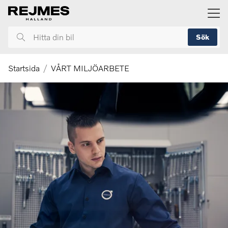
ill huvudinnehållet
Sök
Hitta
din
bil
Startsida
VÅRT MILJÖARBETE