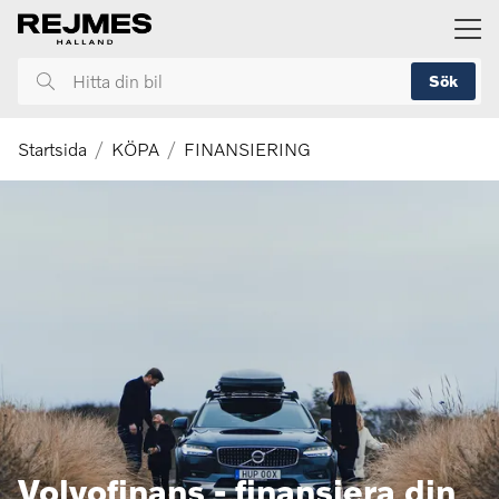
ill huvudinnehållet
Sök
Hitta
din
bil
Startsida
KÖPA
FINANSIERING
Volvofinans - finansiera din