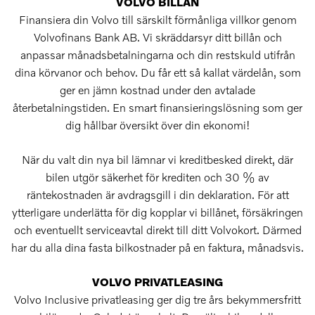
VOLVO BILLÅN
Finansiera din Volvo till särskilt förmånliga villkor genom
Volvofinans Bank AB. Vi skräddarsyr ditt billån och
anpassar månadsbetalningarna och din restskuld utifrån
dina körvanor och behov. Du får ett så kallat värdelån, som
ger en jämn kostnad under den avtalade
återbetalningstiden. En smart finansieringslösning som ger
dig hållbar översikt över din ekonomi!
När du valt din nya bil lämnar vi kreditbesked direkt, där
bilen utgör säkerhet för krediten och 30 % av
räntekostnaden är avdragsgill i din deklaration. För att
ytterligare underlätta för dig kopplar vi billånet, försäkringen
och eventuellt serviceavtal direkt till ditt Volvokort. Därmed
har du alla dina fasta bilkostnader på en faktura, månadsvis.
VOLVO PRIVATLEASING
Volvo Inclusive privatleasing ger dig tre års bekymmersfritt