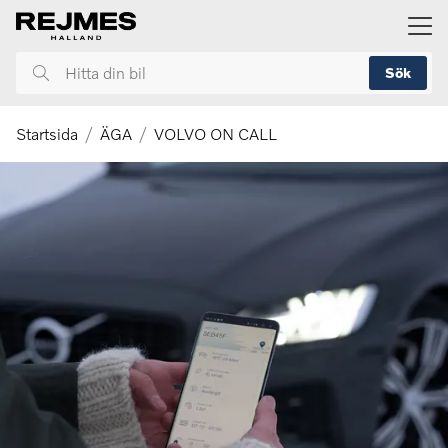
ill huvudinnehållet
Sök
Hitta
din
bil
Startsida
ÄGA
VOLVO ON CALL