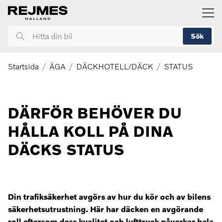
ill huvudinnehållet
Sök
Hitta
din
bil
Startsida
ÄGA
DÄCKHOTELL/DÄCK
STATUS
DÄRFÖR BEHÖVER DU
HÅLLA KOLL PÅ DINA
DÄCKS STATUS
Din trafiksäkerhet avgörs av hur du kör och av bilens
säkerhetsutrustning. Här har däcken en avgörande
roll eftersom dess kvalitet och lufttryck påverkar hela