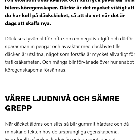
bilens köregenskaper. Därför är det mycket viktigt att
du har koll på däckskicket, så att du vet när det är
dags att skaffa nya.
Däck ses tyvärr alltför ofta som en negativ utgift och därför
sparar man in pengar och avvaktar med däckbyte tills
däcken är utslitna, något som förstås är mycket allvarligt för
trafiksäkerheten. Och många blir förvånade över hur snabbt
köregenskaperna försämras.
VÄRRE LJUDNIVÅ OCH SÄMRE
GREPP
När däcket åldras och slits så blir gummit hårdare och då
minskar effekten hos de ursprungliga egenskaperna.
Framförallt påverkas ljudnivån och greppet, där det