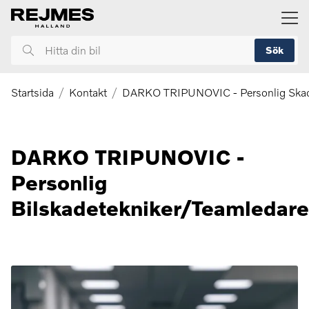
ill huvudinnehållet
Sök
Hitta
din
bil
Startsida
Kontakt
DARKO TRIPUNOVIC - Personlig Skad
DARKO TRIPUNOVIC -
Personlig
Bilskadetekniker/Teamledare