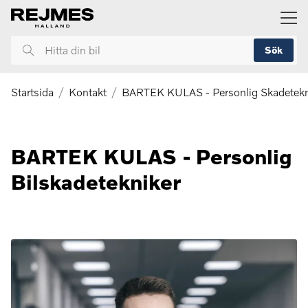
ill huvudinnehållet
Sök
Hitta
din
bil
Startsida
Kontakt
BARTEK KULAS - Personlig Skadetekn
BARTEK KULAS - Personlig
Bilskadetekniker