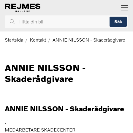
ill huvudinnehållet
Sök
Hitta
din
bil
Startsida
Kontakt
ANNIE NILSSON - Skaderådgivare
ANNIE NILSSON -
Skaderådgivare
ANNIE NILSSON - Skaderådgivare
.
MEDARBETARE SKADECENTER