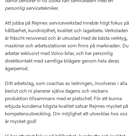
därför behöver vi nu utöka vårt serviceteam med en
personlig servicetekniker.
Att jobba på Rejmes serviceverkstad innebär högt fokus på
hållbarhet, kundnöjdhet, kvalitet och lagarbete. Verkstaden
är fräscht renoverad och är utrustad med de bästa verktyg,
maskiner och arbetsstationer som finns på marknaden. Du
arbetar exklusivt med Volvo-bilar, och har personlig
direktkontakt med samtliga bilägare genom hela deras
ägarperiod.
Ditt arbetslag, som coachas av ledningen, involveras i alla
beslut och ni planerar själva dagens och veckans
produktion tillsammans med er platschef. För att kunna
erbjuda kunderna högsta kvalitet satsar Rejmes mycket på
kompetensutveckling. Din möjlighet att utvecklas hos oss
är mycket god!
Vi har ett stort fokus på hållbarhet, kundnytta och kvalitet